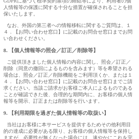
GDPRに基づく標準契約条項の締結等により、利用者の個
人情報等の保護に関する十分な措置が確保されることを担
保いたします。
なお、外国の第三者への情報移転に関するご質問は、１
４．【お問い合わせ窓口】に記載のお問合せ窓口までお問
い合わせください。
【個人情報等の照会／訂正／削除等】
ご提供頂きました個人情報の内容に関し、照会／訂正／
削除（同意の撤回によるものを含みます）等を希望される
場合は、照会／訂正／削除機能をご利用頂くか、または１
４．【お問い合わせ窓口】に記載のお問合せ窓口までご請
求ください。当該ご請求がお客様ご本人によるものである
ことが確認できた後、合理的な期間内に、お客様の個人情
報等を開示、訂正または削除等を行います。
【利用期限を過ぎた個人情報等の取扱い】
当社はお客様に本サービスを提供するためその他利用目
的の達成に必要がある限り、お客様の個人情報等を保持し
ますが、必要性が無くなった場合には、速やかにこれを完